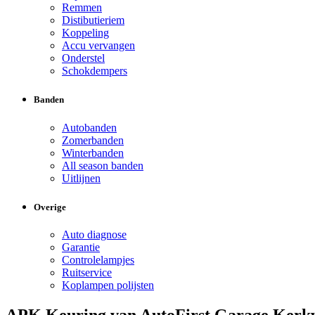
Remmen
Distibutieriem
Koppeling
Accu vervangen
Onderstel
Schokdempers
Banden
Autobanden
Zomerbanden
Winterbanden
All season banden
Uitlijnen
Overige
Auto diagnose
Garantie
Controlelampjes
Ruitservice
Koplampen polijsten
APK Keuring van AutoFirst Garage Kerk